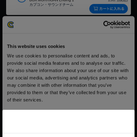
BOX MORRIGAN Ending 1
150円(税込)
カプコン・サウンドチーム
【単曲】ヴァンパイア サウンド
0:00:50 8.80 MB
74
BOX MORRIGAN Ending 2
150円(税込)
カプコン・サウンドチーム
This website uses cookies
【単曲】ヴァンパイア サウンド
00:02:05 21.3 MB
75
BOX PYRON Stage (Hellstorm)
150円(税込)
We use cookies to personalise content and ads, to
カプコン・サウンドチーム
provide social media features and to analyse our traffic.
We also share information about your use of our site with
【単曲】ヴァンパイア サウンド
0:00:19 3.50 MB
our social media, advertising and analytics partners who
76
BOX PYRON Winning
150円(税込)
カプコン・サウンドチーム
may combine it with other information that you’ve
provided to them or that they’ve collected from your use
of their services.
【単曲】ヴァンパイア サウンド
0:00:55 9.61 MB
77
BOX PYRON Ending 1
150円(税込)
カプコン・サウンドチーム
Consent
Necessary
【単曲】ヴァンパイア サウンド
0:00:52 9.19 MB
Selection
78
BOX PYRON Ending 2
150円(税込)
カプコン・サウンドチーム