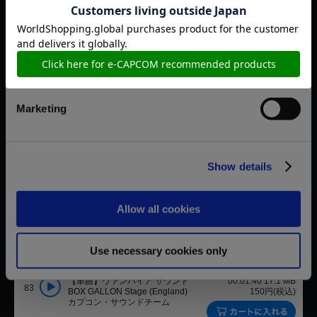
Preferences
【単曲】ヴァンパイア サウンド
00:02:05 21.3 MB
79
BOX ZABEL Stage (Australia)
150円(税込)
カプコン・サウンドチーム
Statistics
【単曲】ヴァンパイア サウンド
0:00:19 3.61 MB
80
Marketing
BOX ZABEL Winning
150円(税込)
カプコン・サウンドチーム
【単曲】ヴァンパイア サウンド
00:01:42 17.4 MB
Show details
81
BOX ZABEL Ending 1
150円(税込)
カプコン・サウンドチーム
Allow all cookies
【単曲】ヴァンパイア サウンド
0:00:55 9.64 MB
82
BOX ZABEL Ending 2
150円(税込)
カプコン・サウンドチーム
Use necessary cookies only
【単曲】ヴァンパイア サウンド
00:01:40 17.1 MB
83
BOX GALLON Stage (England)
150円(税込)
カプコン・サウンドチーム