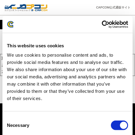
CAPCOM公式通販サイト
カート
This website uses cookies
We use cookies to personalise content and ads, to
現在、カートには商品が入っておりません。
provide social media features and to analyse our traffic.
お買い物を続けるには下の 「お買い物を続ける」 をクリックしてく
We also share information about your use of our site with
ださい。
our social media, advertising and analytics partners who
may combine it with other information that you’ve
provided to them or that they’ve collected from your use
of their services.
Consent
Necessary
Selection
PC版を表示する
©CAPCOM