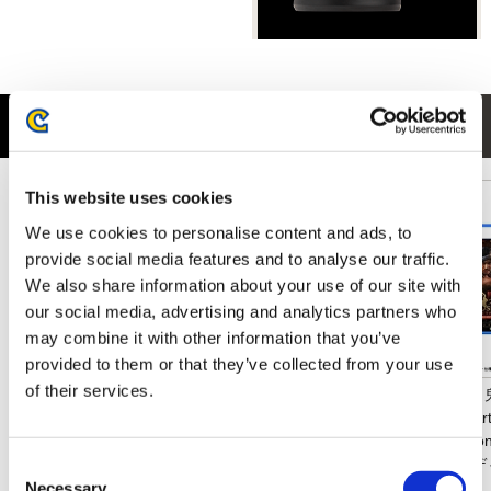
ウィークリーランキング
This website uses cookies
We use cookies to personalise content and ads, to
provide social media features and to analyse our traffic.
We also share information about your use of our site with
our social media, advertising and analytics partners who
may combine it with other information that you’ve
provided to them or that they’ve collected from your use
of their services.
amiibo レオン・S・ケネデ
【PS5】鬼武者 Way of the
amiib
ィ 【バイオハザード レクイ
Sword Art & Music
クロフト
エム】（バイオハザードシ
Collection プレミアムデラッ
レクイエ
リーズ）
クスエディション
ードシリ
Consent
Necessary