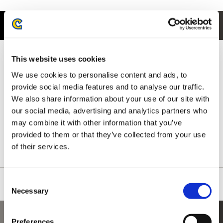
商品紹介
本作は、血で血を洗う至高の剣戟アクションゲーム。
This website uses cookies
その舞台は、瘴気によって不可思議な姿と化した江戸時代初期の
「京都」。
We use cookies to personalise content and ads, to
妖しさに満ちたステージの数々。
provide social media features and to analyse our traffic.
敵はこの世のものならざる怪奇な異形「幻魔」。そこに生きる
We also share information about your use of our site with
人々が紡ぐダークファンタジー。
our social media, advertising and analytics partners who
京都を駆けずり回り、はびこる幻魔を斬りまくるのは「鬼の篭
may combine it with other information that you’ve
手」を身につけた一人の侍。
provided to them or that they’ve collected from your use
壮絶な剣戟の中で血にまみれながら、戦う理由を問う。
of their services.
己の進む道は、いったいどこに行きつくのか――
Consent
Necessary
Selection
あなたにおすすめの商品
Preferences