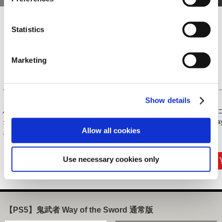
Statistics
Marketing
Show details
バッテンアクリルス
レザー調ファイル 鬼
マフラータオル 鬼武
エ
タンド 鬼武者 Way
武者 Way of the S...
者 Way of the Swo...
Way
Allow all cookies
...
1,320円
1,650円
2,200円
(税込)
(税込)
(税込)
Use necessary cookies only
【PS5】鬼武者 Way of the Sword 通常版