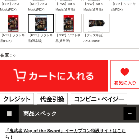
【PS5】Art &
【NS2】Art &
【PS5】Art &
【NS2】Art &
【PS5】ソフト単
Music(PDX)
Music(PDX)
Music(通常版)
Music(通常版)
品(PDX)
【NS2】ソフト単
【PS5】ソフト単
【NS2】ソフト単
【グッズ単品】
品(PDX)
品(通常版)
品(通常版)
Art & Music
在庫：○
商品スペック
『鬼武者 Way of the Sword』イーカプコン特設サイトはこち
ら！