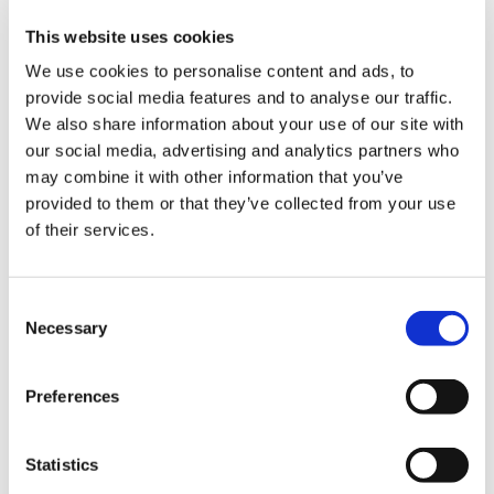
This website uses cookies
祇：Path of the Goddess ラバーコースター 騰蛇
We use cookies to personalise content and ads, to
provide social media features and to analyse our traffic.
We also share information about your use of our site with
our social media, advertising and analytics partners who
may combine it with other information that you’ve
1,100円
(税込)
provided to them or that they’ve collected from your use
在庫：△ |55ポイント
of their services.
お届け開始日：
2025/01/30 ～
Consent
祇：Path of the Goddess ラバーコースター 玄武
Necessary
Selection
Preferences
Statistics
1,100円
(税込)
在庫：○ |55ポイント