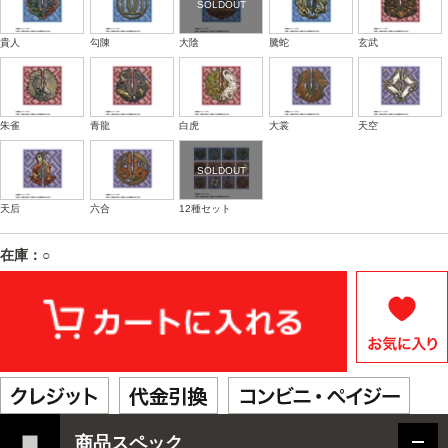
貴人
勾陳
大陰
騰蛇
玄武
朱雀
青龍
白虎
大裳
天空
天后
六合
12種セット
在庫：○
商品スペック