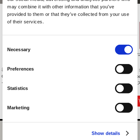
may combine it with other information that you’ve
provided to them or that they’ve collected from your use
of their services.
Consent
Necessary
Selection
Preferences
祇：Path of the
祇：Path of the
祇：Path of the
祇：P
Goddess ステッカ
Goddess ステッカ
Goddess ステッカ
Go
ー ...
ー ...
ー ...
ース
Statistics
495円
495円
495円
(税込)
(税込)
(税込)
Marketing
祇：Path of the Goddess ステッカー 世代ミニキャラ
Show details