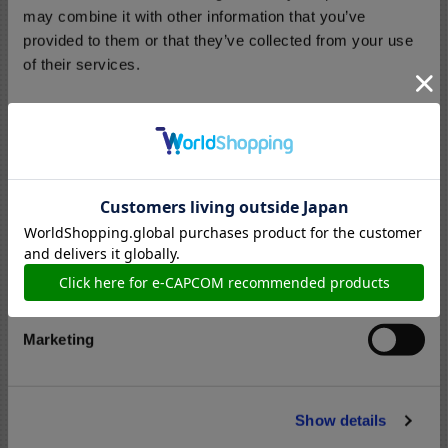
may combine it with other information that you’ve
provided to them or that they’ve collected from your use
of their services.
GALLERY
ギャラリー
C
Necessary
o
n
s
Preferences
e
n
t
Statistics
S
e
Marketing
CREATORS
l
クリエイター
e
原型師
c
タナベ・シン
Show details
t
SPEC
i