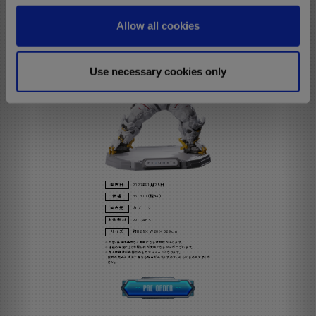
スペック
o
Allow all cookies
n
Use necessary cookies only
発売日
2027年1月28日
価格
36,300（税込）
発売元
カプコン
本体素材
PVC、ABS
サイズ
約H28×W20×D29cm
内容・仕様は予告なく変更になる可能性があります。
諸般の状況によりお届け日が変更となる場合がございます。
商品画像は彩色原型のものでイメージとなります。
実際の商品とは若干異なる場合がありますので、あらかじめご了承くだ
さい。