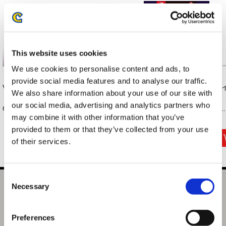
This website uses cookies
We use cookies to personalise content and ads, to
provide social media features and to analyse our traffic.
VOXENATION ぬい
バイオハザード30周
【NS】バイオハザ
バ
We also share information about your use of our site with
ぐるみ
年 トートバック
ード トリプル パッ
年
our social media, advertising and analytics partners who
CAPCOM40th バ...
（...
ク...
ン..
may combine it with other information that you’ve
3,520円
3,300円
4,389円
(税込)
(税込)
(税込)
provided to them or that they’ve collected from your use
of their services.
Consent
Necessary
amiibo レオン・S・ケネディ 【バイオハザード レクイエ
Selection
ム】（バイオハザードシリーズ）
Preferences
選択中の商品