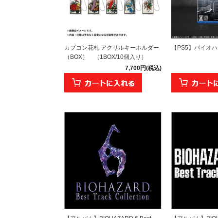
カプコン花札 アクリルキーホルダー
【PS5】バイオ
（BOX） （1BOX/10個入り）
7,700円(税込)