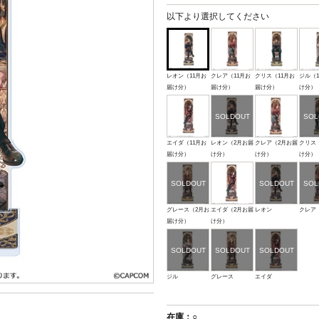
以下より選択してください
レオン（11月お
クレア（11月お
クリス（11月お
ジル（1
届け分）
届け分）
届け分）
け分）
エイダ（11月お
レオン（2月お届
クレア（2月お届
クリス
届け分）
け分）
け分）
け分）
グレース（2月お
エイダ（2月お届
レオン
クレア
届け分）
け分）
ジル
グレース
エイダ
在庫：○