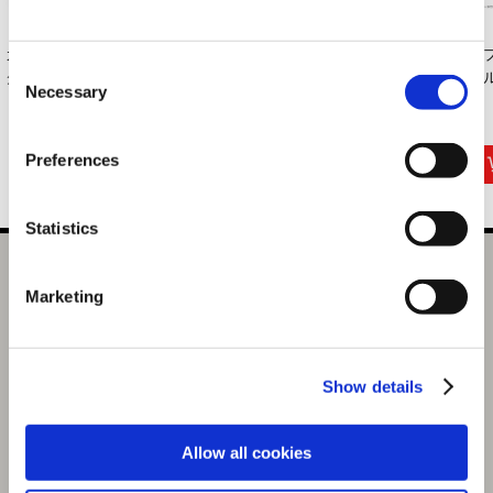
カプコン花札 フレー
カプコン花札 アクリ
バイオハザード30周
カ
Consent
クシール Bセット ...
ルキーホルダー （...
年 メタルブック
ビル
Necessary
Selection
マ...
880円
7,700円
1,870円
(税込)
(税込)
(税込)
Preferences
Statistics
バイオハザード30周年 メインアートメタルブックマーカ
Marketing
ー グレース
選択中の商品
グレース（11月お届け分）
Show details
商品を選びなおす
1,870円
Allow all cookies
(税込)
93ポイント付与