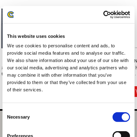
This website uses cookies
We use cookies to personalise content and ads, to
provide social media features and to analyse our traffic.
We also share information about your use of our site with
【NS2】祇（くにつ
【NS2】モンスター
【NS2】バイオハザ
【
がみ）：Path of
ハンターストーリ
ード レクイエム
ード
our social media, advertising and analytics partners who
the...
ー...
V...
may combine it with other information that you’ve
4,389円
8,990円
8,990円
(税込)
(税込)
(税込)
provided to them or that they’ve collected from your use
of their services.
Consent
Necessary
Selection
【NS2】バイオハザード7 レジデント イービル ゴールドエ
ディション グロテスク Ver.
Preferences