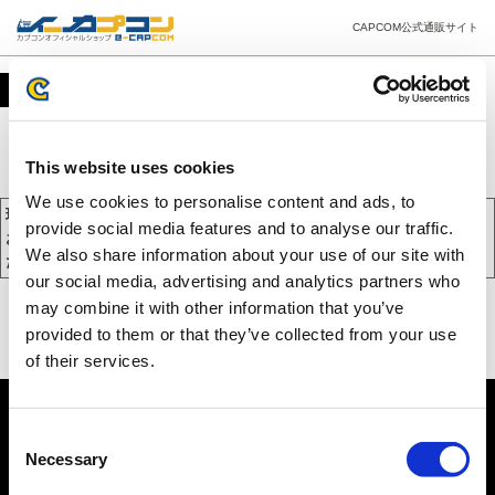
CAPCOM公式通販サイト
カート
This website uses cookies
We use cookies to personalise content and ads, to
現在、カートには商品が入っておりません。
provide social media features and to analyse our traffic.
お買い物を続けるには下の 「お買い物を続ける」 をクリックしてく
We also share information about your use of our site with
ださい。
our social media, advertising and analytics partners who
may combine it with other information that you’ve
provided to them or that they’ve collected from your use
of their services.
Consent
Necessary
Selection
PC版を表示する
©CAPCOM