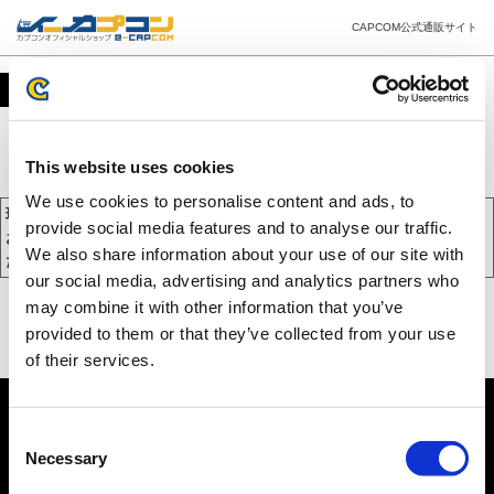
CAPCOM公式通販サイト
カート
This website uses cookies
We use cookies to personalise content and ads, to
現在、カートには商品が入っておりません。
provide social media features and to analyse our traffic.
お買い物を続けるには下の 「お買い物を続ける」 をクリックしてく
We also share information about your use of our site with
ださい。
our social media, advertising and analytics partners who
may combine it with other information that you’ve
provided to them or that they’ve collected from your use
of their services.
Consent
Necessary
Selection
PC版を表示する
©CAPCOM