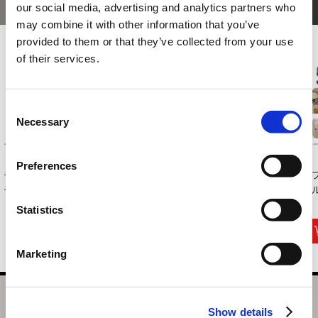
あなたにおすすめの商品
our social media, advertising and analytics partners who
may combine it with other information that you’ve
provided to them or that they’ve collected from your use
of their services.
Consent
Necessary
Selection
Preferences
モンスターハンター
モンスターハンター
モンスターハンター
カ
モンでふぉ ぬいぐ...
ワイルズ 着ぐるみ...
モンスタータオル ...
ビル
3,850円
4,180円
3,300円
(税込)
(税込)
(税込)
Statistics
Marketing
カプコンフィギュアビルダー クリエイターズモデル 獄焔蛸
Show details