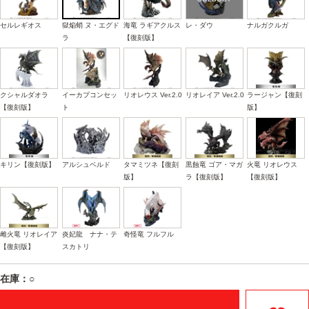
セルレギオス
獄焔蛸 ヌ・エグド
海竜 ラギアクルス
レ・ダウ
ナルガクルガ
ラ
【復刻版】
クシャルダオラ
イーカプコンセッ
リオレウス Ver.2.0
リオレイア Ver.2.0
ラージャン【復刻
【復刻版】
ト
版】
キリン【復刻版】
アルシュベルド
タマミツネ【復刻
黒蝕竜 ゴア・マガ
火竜 リオレウス
版】
ラ【復刻版】
【復刻版】
雌火竜 リオレイア
炎妃龍 ナナ・テ
奇怪竜 フルフル
【復刻版】
スカトリ
在庫：○