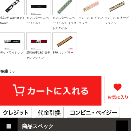
鬼武者 Way of the
モンスターハンタ
モンスターハンタ
モンでふぉ イャン
モンでふぉ キービ
Sword
ーワイルズ
ーワイルズ イラス
クック
ジュアル
トスタイル
デッドライジング
逆転検事1&2 御剣
SF6 キンバリー
セレクション
在庫：○
商品スペック