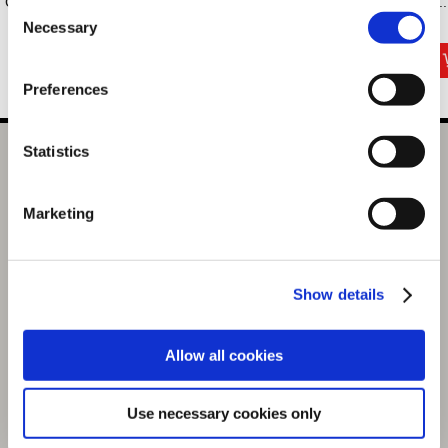
CAPCOM40th バ...
ン...
ン...
マ..
Consent
3,520円
1,760円
1,760円
Necessary
(税込)
(税込)
(税込)
Selection
Preferences
Statistics
バイオハザード30周年 マフラータオル
選択中の商品
Marketing
BH30周年
商品を選びなおす
Show details
2,200円
(税込)
110ポイント付与
Allow all cookies
Use necessary cookies only