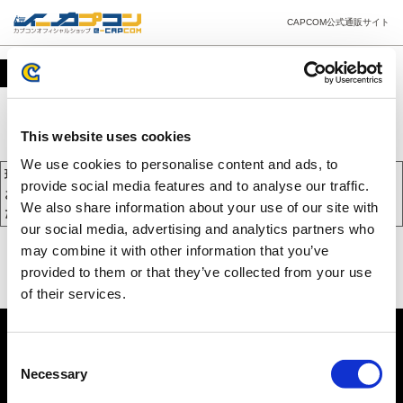
CAPCOM公式通販サイト
カート
This website uses cookies
We use cookies to personalise content and ads, to
現在、カートには商品が入っておりません。
provide social media features and to analyse our traffic.
お買い物を続けるには下の 「お買い物を続ける」 をクリックしてく
We also share information about your use of our site with
ださい。
our social media, advertising and analytics partners who
may combine it with other information that you’ve
provided to them or that they’ve collected from your use
of their services.
Consent
Necessary
Selection
PC版を表示する
©CAPCOM