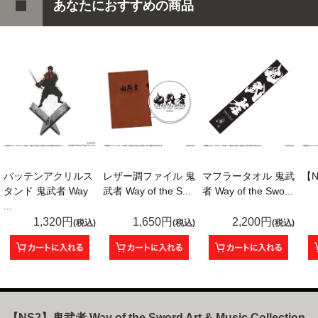
あなたにおすすめの商品
バッテンアクリルス
レザー調ファイル 鬼
マフラータオル 鬼武
【
タンド 鬼武者 Way
武者 Way of the S...
者 Way of the Swo...
...
1,320円
1,650円
2,200円
(税込)
(税込)
(税込)
【NS2】鬼武者 Way of the Sword Art & Music Collection