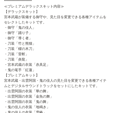
**********************
≪プレミアムデラックスキット内容≫
【デラックスキット】
宮本武蔵が装備する御守や、見た目を変更できる各種アイテムを
セレクトしたキットです。
・御守「鬼の佳人」
・御守「踊り子」
・御守「導く者」
・刀装「竹と熊猫」
・刀装「櫂の木刀」
・刀装「雷斬」
・刀装「炎龍」
・宮本武蔵の衣装「赤具足」
・鬼の篭手「紅蓮」
【プレミアムキット】
宮本武蔵・出雲阿国・鬼の佳人の見た目を変更できる各種アイテ
ムとデジタルサウンドトラックをセットにしたキットです。
・出雲阿国の衣装「華の舞」
・出雲阿国の衣装「金魚の舞」
・出雲阿国の衣装「鬼の舞」
・鬼の佳人の衣装「地鳴き」
・鬼の佳人の衣装「雪椿」