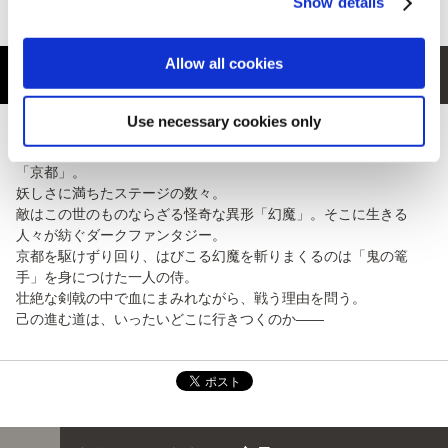
Show details
Allow all cookies
商品紹介
Use necessary cookies only
本作は、血で血を洗う至高の剣戟アクションゲーム。
その舞台は、瘴気によって不可思議な姿と化した江戸時代初期の
「京都」。
妖しさに満ちたステージの数々。
敵はこの世のものならざる怪奇な異形「幻魔」。そこに生きる
人々が紡ぐダークファンタジー。
京都を駆けずり回り、はびこる幻魔を斬りまくるのは「鬼の篭
手」を身につけた一人の侍。
壮絶な剣戟の中で血にまみれながら、戦う理由を問う。
己の進む道は、いったいどこに行きつくのか――