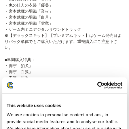
・鬼の佳人の衣装「優美」
・宮本武蔵の羽織「業火」
・宮本武蔵の羽織「白月」
・宮本武蔵の羽織「雲竜」
・ゲーム内ミニデジタルサウンドトラック
※【デラックスキット】【プレミアムキット】はゲーム発売日よ
りパック単体でもご購入いただけます。重複購入にご注意下さ
い。
■早期購入特典：
・御守「狛犬」
・御守「白猿」
・刀装「封呪」
・刀装「白獅子」
上記 ゲーム内で使用できる御守と刀装のセットが入手できるダウ
ンロードコード
This website uses cookies
※御守を装備すると、宮本武蔵に有利な効果が付加されます。
※御守の変更は、「メインメニュー」の「装備」の「御守」から
We use cookies to personalise content and ads, to
おこなえます。
provide social media features and to analyse our traffic.
※刀装は宮本武蔵の見た目のみを変更するものです。戦闘に影響
We also share information about your use of our site with