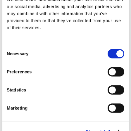
を及ぼす性能は含まれておりません。
our social media, advertising and analytics partners who
※刀装はゲーム内にある「破魔鏡」の「装いの変更」からご利用
may combine it with other information that you’ve
いただけます。
provided to them or that they’ve collected from your use
※「破魔鏡」「メインメニュー」はゲーム進行で開放されます。
of their services.
※早期購入特典は後日別途入手できる場合があります。
※早期購入特典が入手できるダウンロードコード[有効期限：
2027年9月25日(土)まで]を印字したチラシが封入されています。
Consent
※早期購入特典の封入は特典在庫が無くなり次第終了となりま
Necessary
Selection
す。
※ダウンロードコードは1回のみ利用可能です。また、コンテンツ
Preferences
を入手いただくにはインターネットの接続環境が必要です。
※内容・仕様は予告なく変更になる場合がございます。その他コ
ンテンツの詳細は公式サイトをご確認ください。
Statistics
※画像はイメージです。
※本商品は今後国内外で、販売店舗、販売条件等を変更して販売
Marketing
を行う可能性があります。