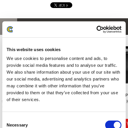
あなたにおすすめの商品
This website uses cookies
We use cookies to personalise content and ads, to
provide social media features and to analyse our traffic.
We also share information about your use of our site with
our social media, advertising and analytics partners who
may combine it with other information that you’ve
provided to them or that they’ve collected from your use
【PS5】デッドライ
【PS5】モンスター
【PS5】モンスター
【
of their services.
ジング デラックス
ハンターワイルズ
ハンターストーリ
ー
リ...
ー...
6,589円
9,990円
8,990円
(税込)
(税込)
(税込)
Consent
Necessary
Selection