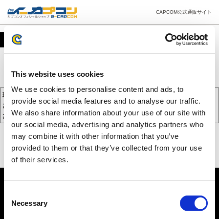
CAPCOM公式通販サイト
カート
This website uses cookies
We use cookies to personalise content and ads, to
現在、カートには商品が入っておりません。
provide social media features and to analyse our traffic.
お買い物を続けるには下の 「お買い物を続ける」 をクリックしてく
We also share information about your use of our site with
ださい。
our social media, advertising and analytics partners who
may combine it with other information that you’ve
provided to them or that they’ve collected from your use
of their services.
Consent
Necessary
Selection
PC版を表示する
©CAPCOM