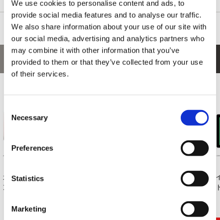
We use cookies to personalise content and ads, to
provide social media features and to analyse our traffic.
We also share information about your use of our site with
our social media, advertising and analytics partners who
may combine it with other information that you’ve
あなたにおすすめの商品
provided to them or that they’ve collected from your use
of their services.
Consent
Necessary
Selection
Preferences
カプコン ファイティ
モンスターハンター
ダイカットフロアマ
ダ
Statistics
ング コレクション...
ワイルズ アイテム...
ット モンスターハ...
ット
Marketing
3,740円
8,800円
2,750円
(税込)
(税込)
(税込)