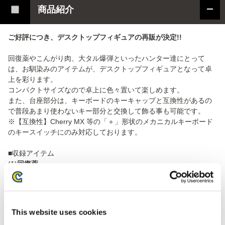
商品紹介
ご好評につき、デスクトップフィギュアの再販が決定!!
回復薬やこんがり肉、大タル爆弾といったハンター達にとって
は、お馴染みのアイテムが、デスクトップフィギュアとなって卓
上を彩ります。
コンパクトサイズなので卓上に色々置いて楽しめます。
また、台座部分は、キーボードのキーキャップと互換性があるの
で普段あまり使わないキー部分と交換して飾る事も可能です。
※【互換性】Cherry MX 等の「＋」形状のメカニカルキーボード
のキースイッチにのみ対応しております。
■収録アイテム
(1)
回復薬
(2)
鬼人薬
(3)
強走薬
(4)
大タル爆弾
(5)
こんがり肉
This website uses cookies
(6)
シークレット：金がり肉