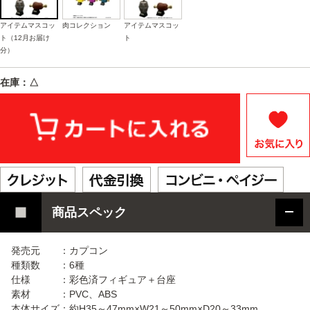
アイテムマスコッ
肉コレクション
アイテムマスコッ
ト（12月お届け
ト
分）
在庫：△
商品スペック
発売元 ：カプコン
種類数 ：6種
仕様 ：彩色済フィギュア＋台座
素材 ：PVC、ABS
本体サイズ：約H35～47mm×W21～50mm×D20～33mm