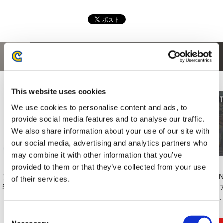
あなたにおすすめの商品
This website uses cookies
We use cookies to personalise content and ads, to
provide social media features and to analyse our traffic.
We also share information about your use of our site with
our social media, advertising and analytics partners who
may combine it with other information that you’ve
provided to them or that they’ve collected from your use
デビル メイ クライ
VOXENATION ぬい
【NS】逆転裁判456
【
of their services.
5 SE ポロシャツ ...
ぐるみ
王泥喜セレクショ
ファ
CAPCOM40th デ...
ン...
1...
6,490円
3,520円
6,589円
(税込)
(税込)
(税込)
Consent
Necessary