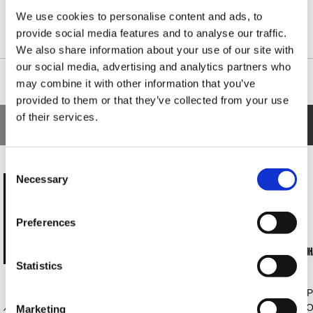
We use cookies to personalise content and ads, to
provide social media features and to analyse our traffic.
We also share information about your use of our site with
our social media, advertising and analytics partners who
may combine it with other information that you’ve
provided to them or that they’ve collected from your use
of their services.
あなたにおすすめの商品
Consent
Necessary
Selection
Preferences
Statistics
【PS5】モンスター
【PS5】ストリート
【PS5】バイオハザ
【P
ハンターワイルズ
ファイター6 Years
ード レクイエム
BI
Marketing