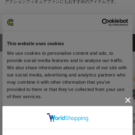
アクションフィギュアファンにもおすすめのアイテムです。
あなたにおすすめの商品
This website uses cookies
We use cookies to personalise content and ads, to
provide social media features and to analyse our traffic.
We also share information about your use of our site with
our social media, advertising and analytics partners who
may combine it with other information that you’ve
provided to them or that they’ve collected from your use
of their services.
カプコン ファイティ
【NS2】ストリート
ストリートファイタ
【
Consent
ング コレクション...
ファイター6 Years
ー6 スタンド付き...
ー
Necessary
Selection
1...
シ..
3,740円
8,789円
2,420円