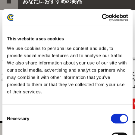
あなたにおすすめの商品
This website uses cookies
We use cookies to personalise content and ads, to
provide social media features and to analyse our traffic.
We also share information about your use of our site with
our social media, advertising and analytics partners who
バイオハザード30周
バイオハザード レク
VOXENATION ぬい
伸
may combine it with other information that you’ve
年 ラクーンくんぬ...
イエム メタルキー...
ぐるみ
DE
provided to them or that they’ve collected from your use
CAPCOM40th バ...
DEL
of their services.
5,500円
1,100円
3,520円
(税込)
(税込)
(税込)
Consent
Necessary
Selection
バイオハザード レクイエム トートバッグ トマホーク