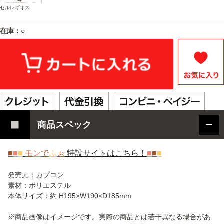
セルレギオス
在庫：○
商品スペック
■
■
■
モ
ン
で
ふ
ぉ
特設サイトはこちら！
■
■
■
発売元：カプコン
素材：ポリエステル
本体サイズ：約 H195×W190×D185mm
※商品画像はイメージです。実際の商品とは若干異なる場合があ