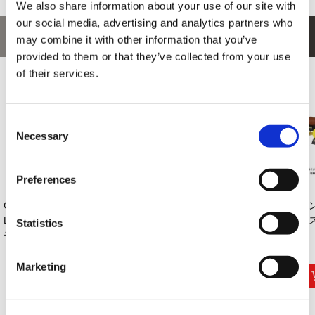
We also share information about your use of our site with
our social media, advertising and analytics partners who
あなたにおすすめの商品
may combine it with other information that you’ve
provided to them or that they’ve collected from your use
of their services.
Consent
Necessary
Selection
Preferences
CAPCOM×B-SIDE
カプコンフィギュア
【PS5】モンスター
モ
LABELステッカー
ビルダー クリエ
ハンターワイルズ
デス
Statistics
モンス...
イ...
440円
22,000円
9,990円
(税込)
(税込)
(税込)
Marketing