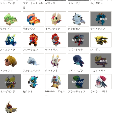
ジン・ダハド
ウズ・トゥナ（再
ゲリョス
メル・ゼナ
ルナガロン
販）
リオレイア
リオレウス
イャンクック
グラビモス
ラギアクルス
ヌ・エグドラ
アジャラカン
ケマトリス
ウズ・トゥナ
レ・ダウ
ドシャグマ
アルシュベルド
タマミツネ
ゴア・マガラ
マガイマガド
ネルギガンテ
セクレト
MHWilds アイル
ブラキディオス
ラバラ・バリナ
ー