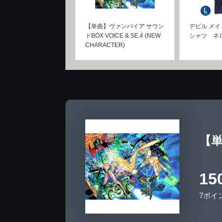
【単曲】ヴァンパイア サウン
デビル メイ 
ドBOX VOICE & SE.4 (NEW
シャツ ネ
CHARACTER)
【単
15
7ポイ