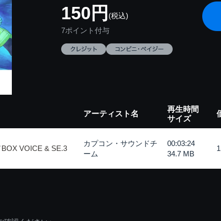
150円
(税込)
7ポイント付与
再生時間
アーティスト名
サイズ
カプコン・サウンドチ
00:03:24
 VOICE & SE.3
ーム
34.7 MB