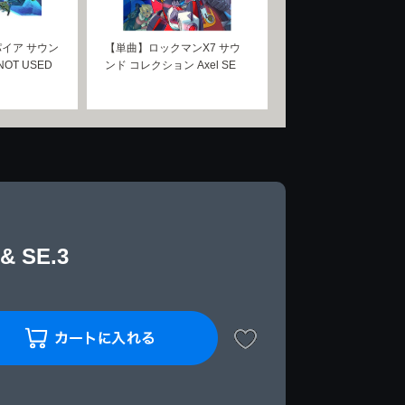
イア サウン
【単曲】ロックマンX7 サウ
NOT USED
ンド コレクション Axel SE
 SE.3