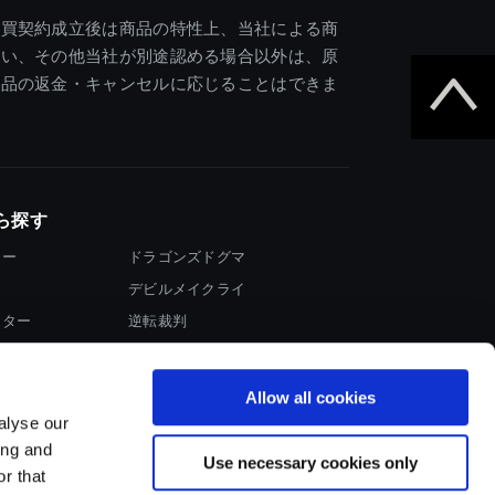
売買契約成立後は商品の特性上、当社による商
違い、その他当社が別途認める場合以外は、原
商品の返金・キャンセルに応じることはできま
ら探す
ター
ドラゴンズドグマ
デビルメイクライ
イター
逆転裁判
大神
Allow all cookies
alyse our
ing and
Use necessary cookies only
r that