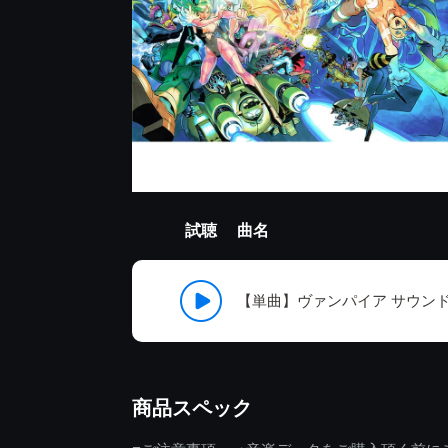
試聴
曲名
【単曲】ヴァンパイア サウンドBOX
商品スペック