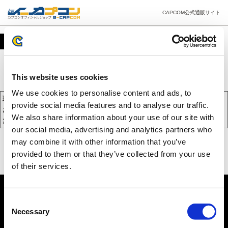
CAPCOM公式通販サイト
カート
This website uses cookies
We use cookies to personalise content and ads, to
現在、カートには商品が入っておりません。
provide social media features and to analyse our traffic.
お買い物を続けるには下の 「お買い物を続ける」 をクリックしてく
We also share information about your use of our site with
ださい。
our social media, advertising and analytics partners who
may combine it with other information that you’ve
provided to them or that they’ve collected from your use
of their services.
Consent
Necessary
Selection
PC版を表示する
©CAPCOM