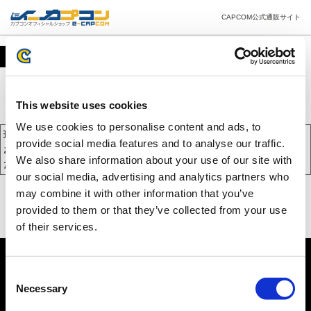
CAPCOM公式通販サイト
カート
This website uses cookies
We use cookies to personalise content and ads, to
現在、カートには商品が入っておりません。
provide social media features and to analyse our traffic.
お買い物を続けるには下の 「お買い物を続ける」 をクリックしてく
We also share information about your use of our site with
ださい。
our social media, advertising and analytics partners who
may combine it with other information that you’ve
provided to them or that they’ve collected from your use
of their services.
Consent
Necessary
Selection
PC版を表示する
©CAPCOM