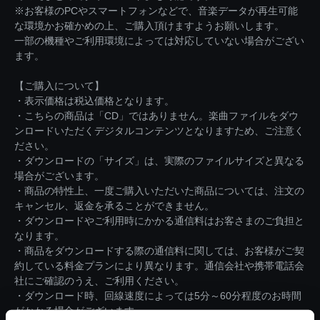
※お客様のPCやスマートフォンなどで、音楽データが再生可能
な環境かお確かめの上、ご購入頂けますようお願いします。
一部の機種やご利用環境によっては対応していない場合がござい
ます。
【ご購入について】
・表示価格は税込価格となります。
・こちらの商品は「CD」ではありません。楽曲ファイルをダウ
ンロードいただくデジタルコンテンツとなりますため、ご注意く
ださい。
・ダウンロードの「サイズ」は、実際のファイルサイズと異なる
場合がございます。
・商品の特性上、一度ご購入いただいた商品については、注文の
キャンセル、返金を承ることができません。
・ダウンロードやご利用時にかかる通信料はお客さまのご負担と
なります。
・商品をダウンロードする際の通信料に関しては、お客様がご契
約している料金プランにより異なります。通信会社や携帯電話会
社にご確認のうえ、ご利用ください。
・ダウンロード時、回線速度によっては5分～60分程度のお時間
がかかる場合がございます。