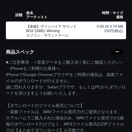
曲名
時間・サイズ
試聴
アーティスト
価格
【単曲】ヴァンパイア サウンド
0:00:26 4.79 MB
BOX ZABEL Winning
150円(税込)
カプコン・サウンドチーム
商品スペック
■ご注意事項 ＜音楽データをご購入頂く前にご確認ください＞
・iPhoneをご利用のお客様へ
iPhoneでGoogle Chromeブラウザをご利用の場合は、楽曲ファ
イルのダウンロードが行えません。
誠に恐れ入りますが、Safariブラウザ、もしくはPCからダウンロ
ードを頂けますようお願いいたします。
【ダウンロードのファイル形式について】
・楽曲ファイルは、WAVファイル形式でのご提供となります。
※アルバムでご購入された場合のみ、WAVファイル形式での1曲
毎のダウンロードだけでなく、MP3ファイル形式のZIPファイル
での【まとめてダウンロード】も可能です。