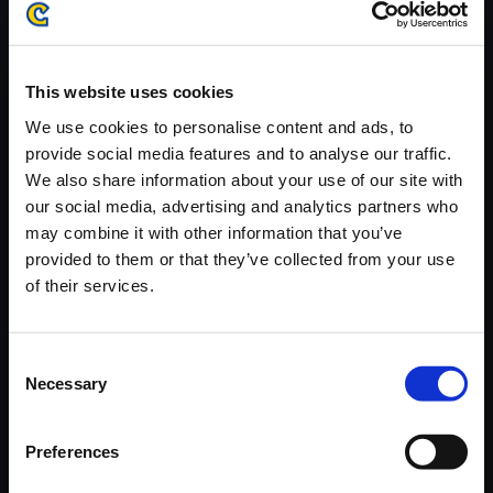
※ご購入いただいたファイルのダウンロードの際には、通信環境
が安定しているWifi環境でお試しください。
This website uses cookies
We use cookies to personalise content and ads, to
provide social media features and to analyse our traffic.
We also share information about your use of our site with
【単曲】ヴァンパイア サウンド
our social media, advertising and analytics partners who
BOX ZABEL Winning
may combine it with other information that you’ve
150円
provided to them or that they’ve collected from your use
(税込)
7ポイント付与
of their services.
Consent
Necessary
Selection
Preferences