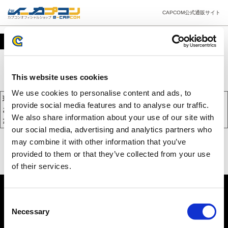
CAPCOM公式通販サイト
カート
This website uses cookies
We use cookies to personalise content and ads, to
現在、カートには商品が入っておりません。
provide social media features and to analyse our traffic.
お買い物を続けるには下の 「お買い物を続ける」 をクリックしてく
We also share information about your use of our site with
ださい。
our social media, advertising and analytics partners who
may combine it with other information that you’ve
provided to them or that they’ve collected from your use
of their services.
Consent
Necessary
Selection
PC版を表示する
©CAPCOM