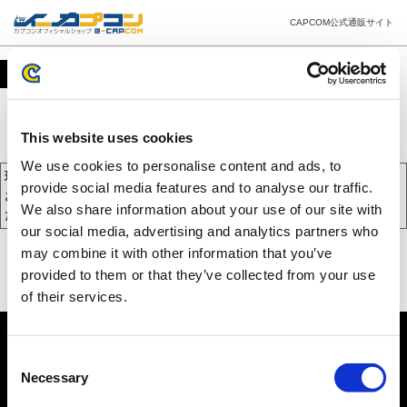
CAPCOM公式通販サイト
カート
This website uses cookies
We use cookies to personalise content and ads, to
現在、カートには商品が入っておりません。
provide social media features and to analyse our traffic.
お買い物を続けるには下の 「お買い物を続ける」 をクリックしてく
We also share information about your use of our site with
ださい。
our social media, advertising and analytics partners who
may combine it with other information that you’ve
provided to them or that they’ve collected from your use
of their services.
Consent
Necessary
Selection
PC版を表示する
©CAPCOM