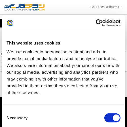
CAPCOM公式通販サイト
カート
This website uses cookies
We use cookies to personalise content and ads, to
現在、カートには商品が入っておりません。
provide social media features and to analyse our traffic.
お買い物を続けるには下の 「お買い物を続ける」 をクリックしてく
We also share information about your use of our site with
ださい。
our social media, advertising and analytics partners who
may combine it with other information that you’ve
provided to them or that they’ve collected from your use
of their services.
Consent
Necessary
Selection
PC版を表示する
©CAPCOM