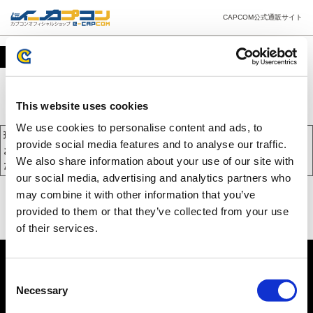
CAPCOM公式通販サイト
カート
This website uses cookies
We use cookies to personalise content and ads, to
現在、カートには商品が入っておりません。
provide social media features and to analyse our traffic.
お買い物を続けるには下の 「お買い物を続ける」 をクリックしてく
We also share information about your use of our site with
ださい。
our social media, advertising and analytics partners who
may combine it with other information that you’ve
provided to them or that they’ve collected from your use
of their services.
Consent
Necessary
Selection
PC版を表示する
©CAPCOM