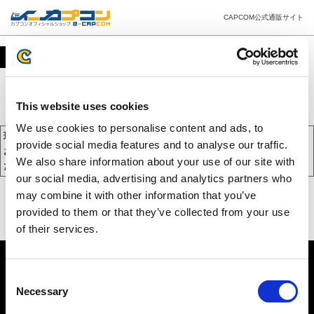
CAPCOM公式通販サイト
カート
This website uses cookies
We use cookies to personalise content and ads, to
現在、カートには商品が入っておりません。
provide social media features and to analyse our traffic.
お買い物を続けるには下の 「お買い物を続ける」 をクリックしてく
We also share information about your use of our site with
ださい。
our social media, advertising and analytics partners who
may combine it with other information that you’ve
provided to them or that they’ve collected from your use
of their services.
Consent
Necessary
Selection
PC版を表示する
©CAPCOM