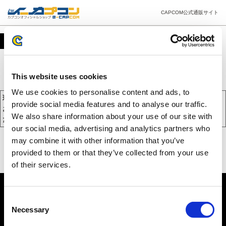
CAPCOM公式通販サイト
カート
This website uses cookies
We use cookies to personalise content and ads, to
現在、カートには商品が入っておりません。
provide social media features and to analyse our traffic.
お買い物を続けるには下の 「お買い物を続ける」 をクリックしてく
We also share information about your use of our site with
ださい。
our social media, advertising and analytics partners who
may combine it with other information that you’ve
provided to them or that they’ve collected from your use
of their services.
Consent
Necessary
Selection
PC版を表示する
©CAPCOM