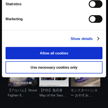
Statistics
おすすめ商品
Marketing
Show details
amiibo グレース・
モンスターハンタ
カプコンフィギュ
アッシュク....
ーワイルズ ....
アビルダー ...
Allow all cookies
Use necessary cookies only
【アルバム】Street
【PS5】鬼武者
モンスターハンタ
Fighter 6...
Way of the Swo...
ー おやすみ....