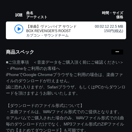
曲名
時間・サイズ
試聴
アーティスト
価格
【単曲】ヴァンパイア サウンド
00:02:12 22.5 MB
BOX REVENGER'S ROOST
150円(税込)
カプコン・サウンドチーム
商品スペック
■ご注意事項 ＜音楽データをご購入頂く前にご確認ください＞
・iPhoneをご利用のお客様へ
iPhoneでGoogle Chromeブラウザをご利用の場合は、楽曲ファ
イルのダウンロードが行えません。
誠に恐れ入りますが、Safariブラウザ、もしくはPCからダウンロ
ードを頂けますようお願いいたします。
【ダウンロードのファイル形式について】
・楽曲ファイルは、WAVファイル形式でのご提供となります。
※アルバムでご購入された場合のみ、WAVファイル形式での1曲
毎のダウンロードだけでなく、MP3ファイル形式のZIPファイル
での【まとめてダウンロード】も可能です。