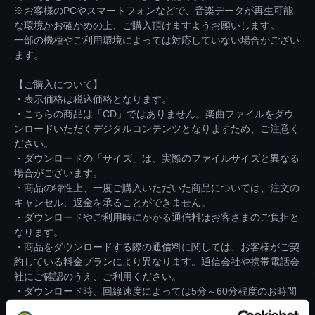
※お客様のPCやスマートフォンなどで、音楽データが再生可能
な環境かお確かめの上、ご購入頂けますようお願いします。
一部の機種やご利用環境によっては対応していない場合がござい
ます。
【ご購入について】
・表示価格は税込価格となります。
・こちらの商品は「CD」ではありません。楽曲ファイルをダウ
ンロードいただくデジタルコンテンツとなりますため、ご注意く
ださい。
・ダウンロードの「サイズ」は、実際のファイルサイズと異なる
場合がございます。
・商品の特性上、一度ご購入いただいた商品については、注文の
キャンセル、返金を承ることができません。
・ダウンロードやご利用時にかかる通信料はお客さまのご負担と
なります。
・商品をダウンロードする際の通信料に関しては、お客様がご契
約している料金プランにより異なります。通信会社や携帯電話会
社にご確認のうえ、ご利用ください。
・ダウンロード時、回線速度によっては5分～60分程度のお時間
がかかる場合がございます。