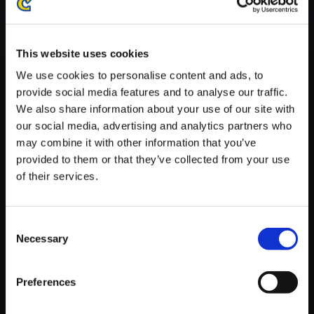
※ご購入いただいたファイルのダウンロードの際には、通信環境
が安定しているWifi環境でお試しください。
This website uses cookies
We use cookies to personalise content and ads, to
provide social media features and to analyse our traffic.
We also share information about your use of our site with
【単曲】ヴァンパイア サウンド
our social media, advertising and analytics partners who
BOX REVENGER'S ROOST
may combine it with other information that you’ve
provided to them or that they’ve collected from your use
150円
(税込)
of their services.
7ポイント付与
Consent
Necessary
Selection
Preferences