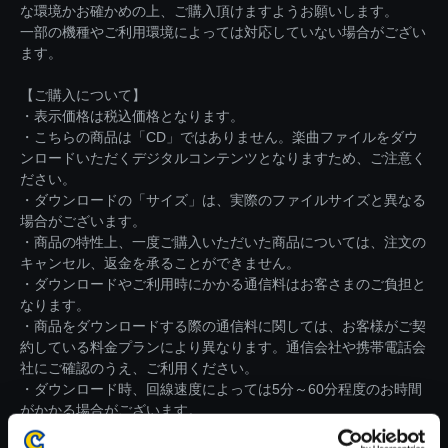
な環境かお確かめの上、ご購入頂けますようお願いします。
一部の機種やご利用環境によっては対応していない場合がござい
ます。
【ご購入について】
・表示価格は税込価格となります。
・こちらの商品は「CD」ではありません。楽曲ファイルをダウ
ンロードいただくデジタルコンテンツとなりますため、ご注意く
ださい。
・ダウンロードの「サイズ」は、実際のファイルサイズと異なる
場合がございます。
・商品の特性上、一度ご購入いただいた商品については、注文の
キャンセル、返金を承ることができません。
・ダウンロードやご利用時にかかる通信料はお客さまのご負担と
なります。
・商品をダウンロードする際の通信料に関しては、お客様がご契
約している料金プランにより異なります。通信会社や携帯電話会
社にご確認のうえ、ご利用ください。
・ダウンロード時、回線速度によっては5分～60分程度のお時間
がかかる場合がございます。
※ご購入いただいたファイルのダウンロードの際には、通信環境