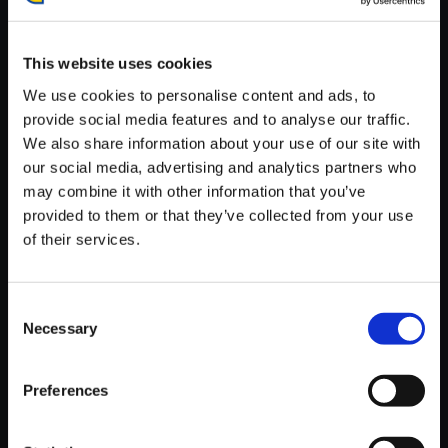
が安定しているWifi環境でお試しください。
This website uses cookies
We use cookies to personalise content and ads, to
provide social media features and to analyse our traffic.
We also share information about your use of our site with
【単曲】ヴァンパイア サウンド
our social media, advertising and analytics partners who
BOX OPENING
may combine it with other information that you’ve
150円
provided to them or that they’ve collected from your use
(税込)
7ポイント付与
of their services.
Consent
Necessary
Selection
Preferences
おすすめ商品