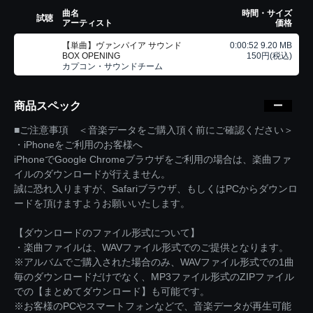
曲名
時間・サイズ
試聴
アーティスト
価格
【単曲】ヴァンパイア サウンド
0:00:52 9.20 MB
BOX OPENING
150円(税込)
カプコン・サウンドチーム
商品スペック
■ご注意事項 ＜音楽データをご購入頂く前にご確認ください＞
・iPhoneをご利用のお客様へ
iPhoneでGoogle Chromeブラウザをご利用の場合は、楽曲ファ
イルのダウンロードが行えません。
誠に恐れ入りますが、Safariブラウザ、もしくはPCからダウンロ
ードを頂けますようお願いいたします。
【ダウンロードのファイル形式について】
・楽曲ファイルは、WAVファイル形式でのご提供となります。
※アルバムでご購入された場合のみ、WAVファイル形式での1曲
毎のダウンロードだけでなく、MP3ファイル形式のZIPファイル
での【まとめてダウンロード】も可能です。
※お客様のPCやスマートフォンなどで、音楽データが再生可能