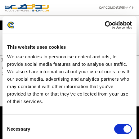
CAPCOM公式通販サイト
カート
This website uses cookies
We use cookies to personalise content and ads, to
現在、カートには商品が入っておりません。
provide social media features and to analyse our traffic.
お買い物を続けるには下の 「お買い物を続ける」 をクリックしてく
We also share information about your use of our site with
ださい。
our social media, advertising and analytics partners who
may combine it with other information that you’ve
provided to them or that they’ve collected from your use
of their services.
Consent
Necessary
Selection
PC版を表示する
©CAPCOM