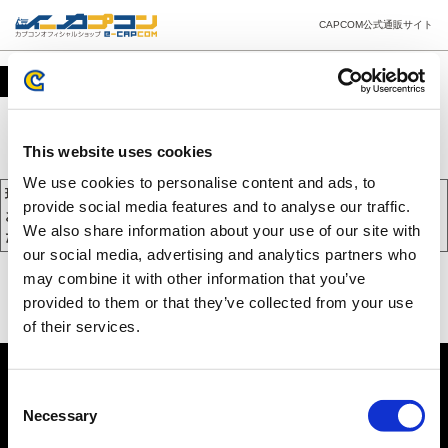
CAPCOM公式通販サイト
カート
This website uses cookies
We use cookies to personalise content and ads, to
現在、カートには商品が入っておりません。
provide social media features and to analyse our traffic.
お買い物を続けるには下の 「お買い物を続ける」 をクリックしてく
We also share information about your use of our site with
ださい。
our social media, advertising and analytics partners who
may combine it with other information that you’ve
provided to them or that they’ve collected from your use
of their services.
Consent
Necessary
Selection
PC版を表示する
©CAPCOM