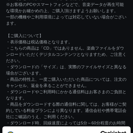
※お客様のPCやスマートフォンなどで、音楽データが再生可能
な環境かお確かめの上、ご購入頂けますようお願いします。
一部の機種やご利用環境によっては対応していない場合がござい
ます。
【ご購入について】
・表示価格は税込価格となります。
・こちらの商品は「CD」ではありません。楽曲ファイルをダウ
ンロードいただくデジタルコンテンツとなりますため、ご注意く
ださい。
・ダウンロードの「サイズ」は、実際のファイルサイズと異なる
場合がございます。
・商品の特性上、一度ご購入いただいた商品については、注文の
キャンセル、返金を承ることができません。
・ダウンロードやご利用時にかかる通信料はお客さまのご負担と
なります。
・商品をダウンロードする際の通信料に関しては、お客様がご契
約している料金プランにより異なります。通信会社や携帯電話会
社にご確認のうえ、ご利用ください。
・ダウンロード時、回線速度によっては5分～60分程度のお時間
がかかる場合がございます。