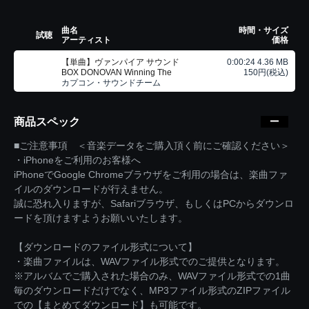
曲名
時間・サイズ
試聴
アーティスト
価格
【単曲】ヴァンパイア サウンド
0:00:24 4.36 MB
BOX DONOVAN Winning The
150円(税込)
カプコン・サウンドチーム
商品スペック
■ご注意事項 ＜音楽データをご購入頂く前にご確認ください＞
・iPhoneをご利用のお客様へ
iPhoneでGoogle Chromeブラウザをご利用の場合は、楽曲ファ
イルのダウンロードが行えません。
誠に恐れ入りますが、Safariブラウザ、もしくはPCからダウンロ
ードを頂けますようお願いいたします。
【ダウンロードのファイル形式について】
・楽曲ファイルは、WAVファイル形式でのご提供となります。
※アルバムでご購入された場合のみ、WAVファイル形式での1曲
毎のダウンロードだけでなく、MP3ファイル形式のZIPファイル
での【まとめてダウンロード】も可能です。