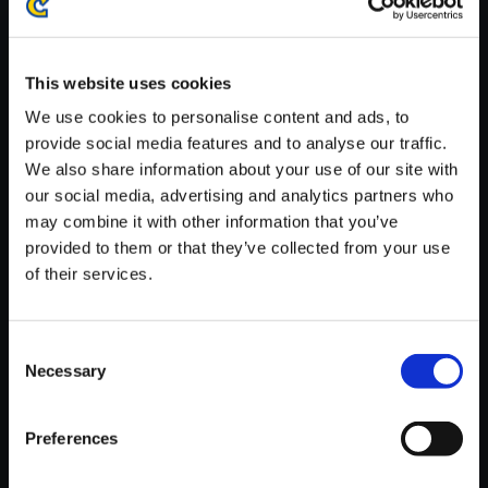
※ご購入いただいたファイルのダウンロードの際には、通信環境
が安定しているWifi環境でお試しください。
This website uses cookies
We use cookies to personalise content and ads, to
provide social media features and to analyse our traffic.
We also share information about your use of our site with
【単曲】ヴァンパイア サウンド
our social media, advertising and analytics partners who
BOX DONOVAN Winning The
may combine it with other information that you’ve
provided to them or that they’ve collected from your use
150円
(税込)
of their services.
7ポイント付与
Consent
Necessary
Selection
Preferences