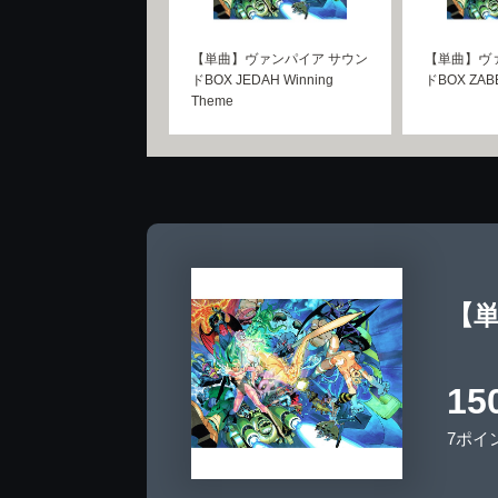
【単曲】ヴァンパイア サウン
【単曲】ヴ
ドBOX JEDAH Winning
ドBOX ZABE
Theme
【単
15
7ポイ