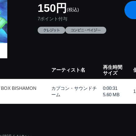
150円
(税込)
7ポイント付与
再生時間
アーティスト名
サイズ
X BISHAMON
カプコン・サウンドチ
0:00:31
ーム
5.60 MB