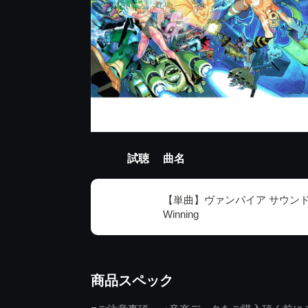
試聴
曲名
【単曲】ヴァンパイア サウンドBO
Winning
商品スペック