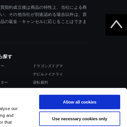
売買契約成立後は商品の特性上、当社による商
違い、その他当社が別途認める場合以外は、原
商品の返金・キャンセルに応じることはできま
ら探す
ター
ドラゴンズドグマ
デビルメイクライ
イター
逆転裁判
大神
Allow all cookies
alyse our
ing and
Use necessary cookies only
r that