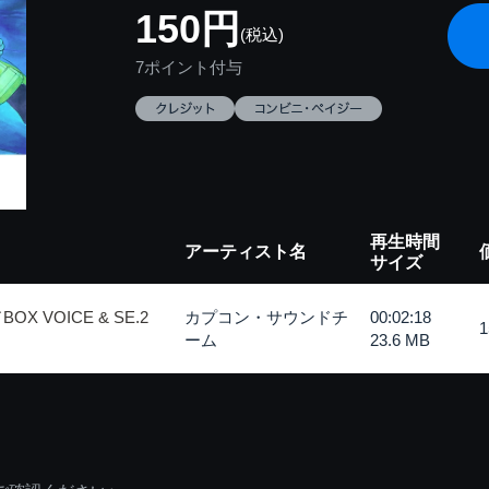
150円
(税込)
7ポイント付与
再生時間
アーティスト名
サイズ
 VOICE & SE.2
カプコン・サウンドチ
00:02:18
ーム
23.6 MB