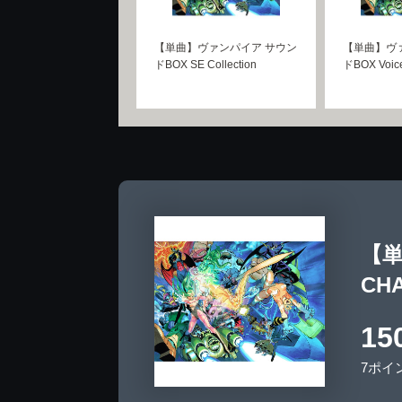
【単曲】ヴァンパイア サウン
【単曲】ヴ
ドBOX SE Collection
ドBOX Voice
【単
CH
15
7ポイ