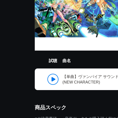
試聴
曲名
【単曲】ヴァンパイア サウンドBOX
(NEW CHARACTER)
商品スペック