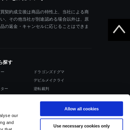
売買契約成立後は商品の特性上、当社による商
違い、その他当社が別途認める場合以外は、原
商品の返金・キャンセルに応じることはできま
ら探す
ター
ドラゴンズドグマ
デビルメイクライ
イター
逆転裁判
大神
Allow all cookies
alyse our
ing and
Use necessary cookies only
r that