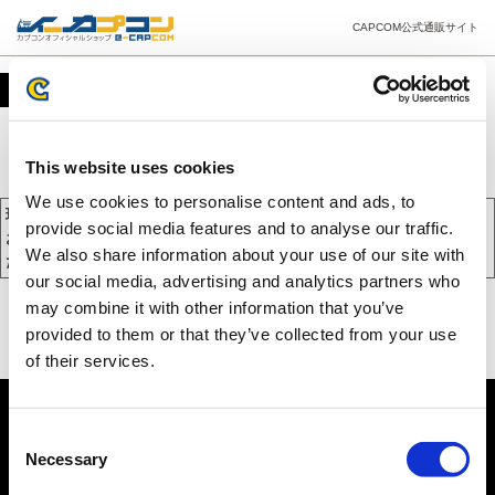
CAPCOM公式通販サイト
カート
This website uses cookies
We use cookies to personalise content and ads, to
現在、カートには商品が入っておりません。
provide social media features and to analyse our traffic.
お買い物を続けるには下の 「お買い物を続ける」 をクリックしてく
We also share information about your use of our site with
ださい。
our social media, advertising and analytics partners who
may combine it with other information that you’ve
provided to them or that they’ve collected from your use
of their services.
Consent
Necessary
Selection
PC版を表示する
©CAPCOM