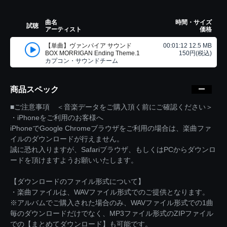
曲名
時間・サイズ
試聴
アーティスト
価格
【単曲】ヴァンパイア サウンド
00:01:12 12.5 MB
BOX MORRIGAN Ending Theme.1
150円(税込)
カプコン・サウンドチーム
商品スペック
■ご注意事項 ＜音楽データをご購入頂く前にご確認ください＞
・iPhoneをご利用のお客様へ
iPhoneでGoogle Chromeブラウザをご利用の場合は、楽曲ファ
イルのダウンロードが行えません。
誠に恐れ入りますが、Safariブラウザ、もしくはPCからダウンロ
ードを頂けますようお願いいたします。
【ダウンロードのファイル形式について】
・楽曲ファイルは、WAVファイル形式でのご提供となります。
※アルバムでご購入された場合のみ、WAVファイル形式での1曲
毎のダウンロードだけでなく、MP3ファイル形式のZIPファイル
での【まとめてダウンロード】も可能です。