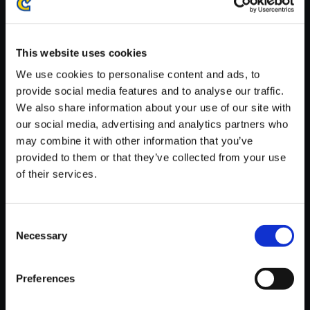
※ご購入いただいたファイルのダウンロードの際には、通信環境
が安定しているWifi環境でお試しください。
This website uses cookies
We use cookies to personalise content and ads, to
provide social media features and to analyse our traffic.
We also share information about your use of our site with
【単曲】ヴァンパイア サウンド
our social media, advertising and analytics partners who
BOX MORRIGAN Ending The
may combine it with other information that you’ve
me.1
provided to them or that they’ve collected from your use
of their services.
150円
(税込)
7ポイント付与
Consent
Necessary
Selection
Preferences