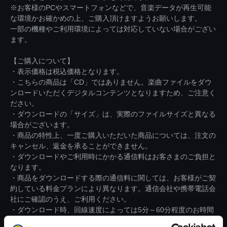
※お客様のPCやスマートフォンなどで、音楽データが再生可能
な環境かお確かめの上、ご購入頂けますようお願いします。
一部の機種やご利用環境によっては対応していない場合がござい
ます。
【ご購入について】
・表示価格は税込価格となります。
・こちらの商品は「CD」ではありません。楽曲ファイルをダウ
ンロードいただくデジタルコンテンツとなりますため、ご注意く
ださい。
・ダウンロードの「サイズ」は、実際のファイルサイズと異なる
場合がございます。
・商品の特性上、一度ご購入いただいた商品については、注文の
キャンセル、返金を承ることができません。
・ダウンロードやご利用時にかかる通信料はお客さまのご負担と
なります。
・商品をダウンロードする際の通信料に関しては、お客様がご契
約している料金プランにより異なります。通信会社や携帯電話会
社にご確認のうえ、ご利用ください。
・ダウンロード時、回線速度によっては5分～60分程度のお時間
がかかる場合がございます。