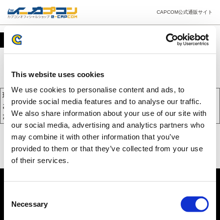
CAPCOM公式通販サイト
カート
This website uses cookies
We use cookies to personalise content and ads, to
現在、カートには商品が入っておりません。
provide social media features and to analyse our traffic.
お買い物を続けるには下の 「お買い物を続ける」 をクリックしてく
We also share information about your use of our site with
ださい。
our social media, advertising and analytics partners who
may combine it with other information that you’ve
provided to them or that they’ve collected from your use
of their services.
Consent
Necessary
Selection
PC版を表示する
©CAPCOM