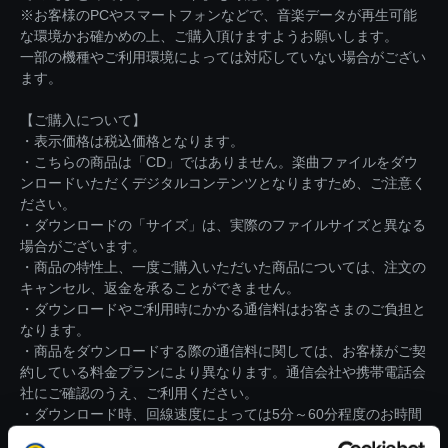
※お客様のPCやスマートフォンなどで、音楽データが再生可能
な環境かお確かめの上、ご購入頂けますようお願いします。
一部の機種やご利用環境によっては対応していない場合がござい
ます。
【ご購入について】
・表示価格は税込価格となります。
・こちらの商品は「CD」ではありません。楽曲ファイルをダウ
ンロードいただくデジタルコンテンツとなりますため、ご注意く
ださい。
・ダウンロードの「サイズ」は、実際のファイルサイズと異なる
場合がございます。
・商品の特性上、一度ご購入いただいた商品については、注文の
キャンセル、返金を承ることができません。
・ダウンロードやご利用時にかかる通信料はお客さまのご負担と
なります。
・商品をダウンロードする際の通信料に関しては、お客様がご契
約している料金プランにより異なります。通信会社や携帯電話会
社にご確認のうえ、ご利用ください。
・ダウンロード時、回線速度によっては5分～60分程度のお時間
がかかる場合がございます。