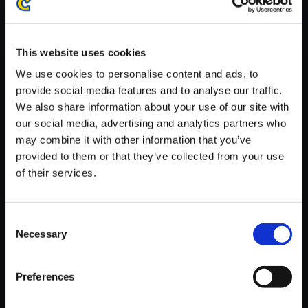
※ご購入いただいたファイルのダウンロードの際には、通信環境
が安定しているWifi環境でお試しください。
This website uses cookies
We use cookies to personalise content and ads, to
provide social media features and to analyse our traffic.
We also share information about your use of our site with
【単曲】ヴァンパイア サウンド
our social media, advertising and analytics partners who
BOX ANAKARIS Stage (Egypt)
may combine it with other information that you’ve
provided to them or that they’ve collected from your use
150円
(税込)
of their services.
7ポイント付与
Consent
Necessary
Selection
Preferences