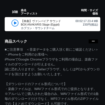
曲名
時間・サイズ
試聴
アーティスト
価格
【単曲】ヴァンパイア サウンド
00:02:17 23.4 MB
BOX ANAKARIS Stage (Egypt)
150円(税込)
カプコン・サウンドチーム
商品スペック
■ご注意事項 ＜音楽データをご購入頂く前にご確認ください＞
・iPhoneをご利用のお客様へ
iPhoneでGoogle Chromeブラウザをご利用の場合は、楽曲ファ
イルのダウンロードが行えません。
誠に恐れ入りますが、Safariブラウザ、もしくはPCからダウンロ
ードを頂けますようお願いいたします。
【ダウンロードのファイル形式について】
・楽曲ファイルは、WAVファイル形式でのご提供となります。
※アルバムでご購入された場合のみ、WAVファイル形式での1曲
毎のダウンロードだけでなく、MP3ファイル形式のZIPファイル
での【まとめてダウンロード】も可能です。