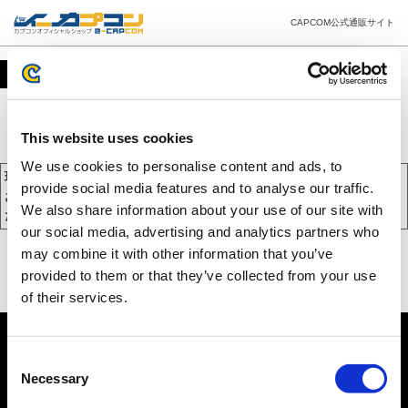
CAPCOM公式通販サイト
カート
This website uses cookies
We use cookies to personalise content and ads, to
現在、カートには商品が入っておりません。
provide social media features and to analyse our traffic.
お買い物を続けるには下の 「お買い物を続ける」 をクリックしてく
We also share information about your use of our site with
ださい。
our social media, advertising and analytics partners who
may combine it with other information that you’ve
provided to them or that they’ve collected from your use
of their services.
Consent
Necessary
Selection
PC版を表示する
©CAPCOM