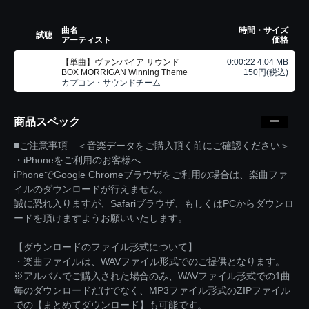
曲名
時間・サイズ
試聴
アーティスト
価格
【単曲】ヴァンパイア サウンド
0:00:22 4.04 MB
BOX MORRIGAN Winning Theme
150円(税込)
カプコン・サウンドチーム
商品スペック
■ご注意事項 ＜音楽データをご購入頂く前にご確認ください＞
・iPhoneをご利用のお客様へ
iPhoneでGoogle Chromeブラウザをご利用の場合は、楽曲ファ
イルのダウンロードが行えません。
誠に恐れ入りますが、Safariブラウザ、もしくはPCからダウンロ
ードを頂けますようお願いいたします。
【ダウンロードのファイル形式について】
・楽曲ファイルは、WAVファイル形式でのご提供となります。
※アルバムでご購入された場合のみ、WAVファイル形式での1曲
毎のダウンロードだけでなく、MP3ファイル形式のZIPファイル
での【まとめてダウンロード】も可能です。