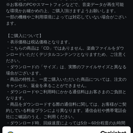
※お客様のPCやスマートフォンなどで、音楽データが再生可能
な環境かお確かめの上、ご購入頂けますようお願いします。
一部の機種やご利用環境によっては対応していない場合がござい
ます。
【ご購入について】
・表示価格は税込価格となります。
・こちらの商品は「CD」ではありません。楽曲ファイルをダウ
ンロードいただくデジタルコンテンツとなりますため、ご注意く
ださい。
・ダウンロードの「サイズ」は、実際のファイルサイズと異なる
場合がございます。
・商品の特性上、一度ご購入いただいた商品については、注文の
キャンセル、返金を承ることができません。
・ダウンロードやご利用時にかかる通信料はお客さまのご負担と
なります。
・商品をダウンロードする際の通信料に関しては、お客様がご契
約している料金プランにより異なります。通信会社や携帯電話会
社にご確認のうえ、ご利用ください。
・ダウンロード時、回線速度によっては5分～60分程度のお時間
がかかる場合がございます。