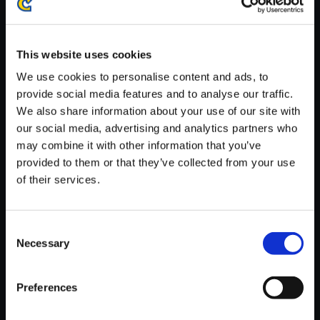
※ご購入いただいたファイルのダウンロードの際には、通信環境
が安定しているWifi環境でお試しください。
This website uses cookies
We use cookies to personalise content and ads, to
provide social media features and to analyse our traffic.
We also share information about your use of our site with
【単曲】ヴァンパイア サウンド
our social media, advertising and analytics partners who
BOX MORRIGAN Winning The
may combine it with other information that you’ve
me
provided to them or that they’ve collected from your use
of their services.
150円
(税込)
7ポイント付与
Consent
Necessary
Selection
Preferences