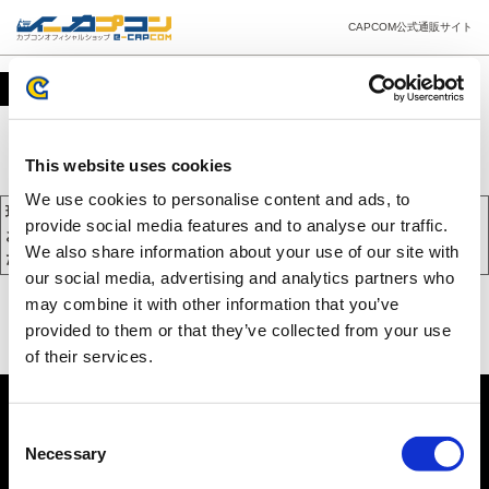
CAPCOM公式通販サイト
カート
This website uses cookies
We use cookies to personalise content and ads, to
現在、カートには商品が入っておりません。
provide social media features and to analyse our traffic.
お買い物を続けるには下の 「お買い物を続ける」 をクリックしてく
We also share information about your use of our site with
ださい。
our social media, advertising and analytics partners who
may combine it with other information that you’ve
provided to them or that they’ve collected from your use
of their services.
Consent
Necessary
Selection
PC版を表示する
©CAPCOM