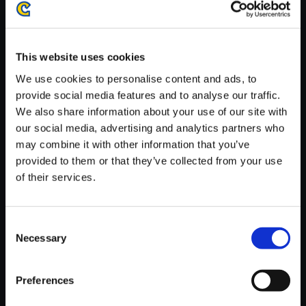
がかかる場合がございます。
※ご購入いただいたファイルのダウンロードの際には、通信環境
が安定しているWifi環境でお試しください。
This website uses cookies
We use cookies to personalise content and ads, to
provide social media features and to analyse our traffic.
We also share information about your use of our site with
our social media, advertising and analytics partners who
【単曲】ヴァンパイア サウンド
may combine it with other information that you’ve
BOX STORY DEMO LAST BOS
provided to them or that they’ve collected from your use
S HUNTER2
of their services.
150円
(税込)
7ポイント付与
Consent
Necessary
Selection
Preferences