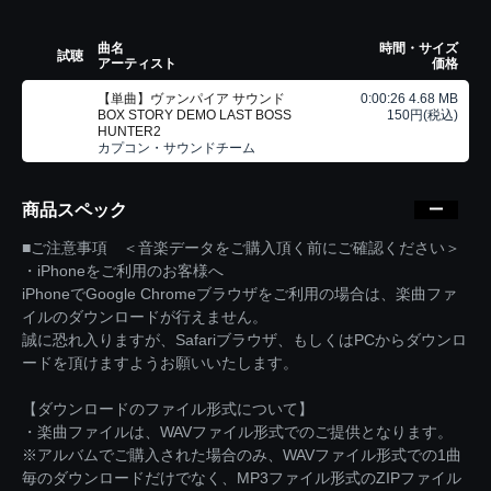
曲名
時間・サイズ
試聴
アーティスト
価格
【単曲】ヴァンパイア サウンド
0:00:26 4.68 MB
BOX STORY DEMO LAST BOSS
150円(税込)
HUNTER2
カプコン・サウンドチーム
商品スペック
■ご注意事項 ＜音楽データをご購入頂く前にご確認ください＞
・iPhoneをご利用のお客様へ
iPhoneでGoogle Chromeブラウザをご利用の場合は、楽曲ファ
イルのダウンロードが行えません。
誠に恐れ入りますが、Safariブラウザ、もしくはPCからダウンロ
ードを頂けますようお願いいたします。
【ダウンロードのファイル形式について】
・楽曲ファイルは、WAVファイル形式でのご提供となります。
※アルバムでご購入された場合のみ、WAVファイル形式での1曲
毎のダウンロードだけでなく、MP3ファイル形式のZIPファイル