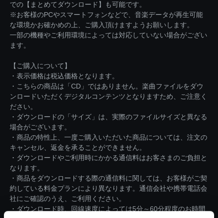
での【まとめてダウンロード】も可能です。
※お客様のPCやスマートフォンなどで、音楽データが再生可能
な環境かお確かめの上、ご購入頂けますようお願いします。
一部の機種やご利用環境によっては対応していない場合がござい
ます。
【ご購入について】
・表示価格は税込価格となります。
・こちらの商品は「CD」ではありません。楽曲ファイルをダウ
ンロードいただくデジタルコンテンツとなりますため、ご注意く
ださい。
・ダウンロードの「サイズ」は、実際のファイルサイズと異なる
場合がございます。
・商品の特性上、一度ご購入いただいた商品については、注文の
キャンセル、返金を承ることができません。
・ダウンロードやご利用時にかかる通信料はお客さまのご負担と
なります。
・商品をダウンロードする際の通信料に関しては、お客様がご契
約している料金プランにより異なります。通信会社や携帯電話会
社にご確認のうえ、ご利用ください。
・ダウンロード時、回線速度によっては5分～60分程度のお時間